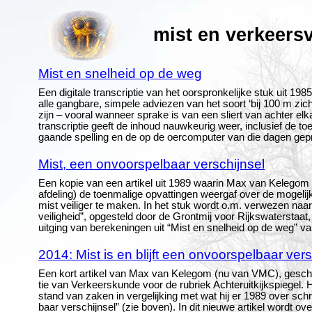
mist en verkeersv
Mist en snelheid op de weg
Een digitale transcriptie van het oorspronkelijke stuk uit 1
alle gangbare, simpele adviezen van het soort ‘bij 100 m zich
zijn – vooral wanneer sprake is van een sliert van achter elk
transcriptie geeft de inhoud nauwkeurig weer, inclusief de toe
gaande spelling en de op de oercomputer van die dagen g
Mist, een onvoorspelbaar verschijnsel
Een kopie van een artikel uit 1989 waarin Max van Kelego
afdeling) de toenmalige opvattingen weergaf over de mogelij
mist veiliger te maken. In het stuk wordt o.m. verwezen naar
veiligheid”, opgesteld door de Grontmij voor Rijkswaterstaat
uitging van berekeningen uit “Mist en snelheid op de weg” 
2014: Mist is en blijft een onvoorspelbaar vers
Een kort artikel van Max van Kelegom (nu van VMC), gesch
tie van Verkeerskunde voor de rubriek Achteruitkijkspiegel. Hi
stand van zaken in vergelijking met wat hij er 1989 over schr
baar verschijnsel” (zie boven). In dit nieuwe artikel wordt 