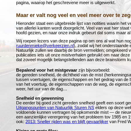
pagina, waarop het geschrevene meer is uitgewerkt.
Maar er valt nog veel en veel meer over te ze
Hieronder staat een uitgebreide lijst van notities waarin het
van allerlei kanten wordt doorgelicht. Veel van wat hier staa
hoofd gezien, en naar onze indruk gebeurt dat soms maar al 
Wij roepen lezers van deze pagina op om ons al wat hun nog 
ruurdenmieke@verkeerzien.nl
), zodat wij het onderstaande
Natuurlijk zullen we daarbij de bron vermelden; omgekeerd v
publicaties iets uit onze mistverhalen gebruikt om naar deze
dat zoveel mogelijk belangstellenden aan deze brainstorm
Bepalend voor het mistgevaar
zijn bijvoorbeeld:
de gereden snelheid, de dichtheid van de mist (herkenningsa
tussen voertuigen, de eigenschappen en het gedrag van de 
van het voertuig, de eigenschappen van de weg, de eigens
weer, het uur van de dag…
Snelheid en gewenning
De eerder bij goed zicht gereden snelheid geeft een soort gew
Uitgangspunten van Natuurlijk Sturen
NS
elders op deze webs
voldoende kunnen vertragen bij opkomende mist — de nieuwe
een aanzienlijke verergering van het probleem tov 1985 en 1
ook:
2013: Sneller rijden was en blijft gevaarlijker
van Fred 