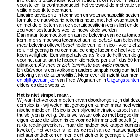
in cruciale situaties juist heel onveilig zijn, of met optimist
voorstellen, is contraproductief: het verzwakt de motivatie 
veilig mogelijk te gedragen.
Lineaire adviezen zijn technisch en wetenschappelijk gezien 
formule die nauwkeurig rekening houdt met het kwadratisch 
en met de effecten van de voertuigpositie-in-een-sliert en de
zou voor bestuurders veel te ingewikkeld worden.
Dan maar ‘tegemoetkomen aan de beleving van de automobil
komt men simpelweg tegemoet aan het
gebrek
aan beleving b
meer
beleving oftewel
besef
nodig van het risico - voor zich
ren. Het gedrag is nu eenmaal de enige factor die heel veel 
keersveiligheid. Een simpel advies als ‘kies de helft van de 
voor het aantal aan te houden kilometers per uur’, dus 50 km/
uitmaken.
Als men er zich tenminste aan wilde houden
.
En dáárvoor is een volkomen andere aanpak nodig dan het 
beleving van de automobilist’. Meer over dit inzicht kan men
en blijft gevaarlijker
van Fred Wegman en in
Uitgangspunten 
elders op deze website.
Het is niet simpel, maar…
Wij-van-het-verkeer moeten ervan doordrongen zijn dat deze 
complex is - wij weten niet genoeg en kunnen maar heel weini
nische middelen. Risico is een blijvend intrinsiek aspect va
thuisblijven is veilig. Dat is weliswaar ook zo met bergbekli
eigen keuze die alleen risico voor de klimmer zelf betreft (zij
rukte reddingswerkers, maar die hadden ook kapper kunnen
kweker). Het verkeer is net als de rest van de maatschappel
niet aan onttrekken en men dient zich er te gedragen. Dat i