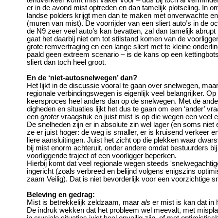
tendverkeer komt mist vaker voor – dus bij toch al verminde
er in de avond mist optreden en dan tamelijk plotseling. In
landse polders krijgt men dan te maken met onverwachte e
(muren van mist). De voorrijder van een sliert auto’s in de oc
de N9 zeer veel auto’s kan bevatten, zal dan tamelijk abru
gaat het daarbij niet om tot stilstand komen van de voorligger
grote remvertraging en een lange sliert met te kleine onderli
paald geen extreem scenario – is de kans op een kettingbots
sliert dan toch heel groot.
En de ‘niet-autosnelwegen’ dan?
Het lijkt in de discussie vooral te gaan over snelwegen, maa
regionale verbindingswegen is eigenlijk veel belangrijker. Op
keersproces heel anders dan op de snelwegen. Met de ande
digheden en situaties lijkt het dus te gaan om een ‘ander’ v
een
groter
vraagstuk en juist mist is op die wegen een veel 
De snelheden zijn er in absolute zin wel lager (en soms niet e
ze er juist hoger: de weg is smaller, er is kruisend verkeer en
liere aansluitingen. Juist het zicht op die plekken waar dw
bij mist enorm achteruit, onder andere omdat bestuurders bij 
voorliggende traject of een voorligger beperken.
Hierbij komt dat veel regionale wegen steeds 'snelwegachti
ingericht (zoals verbreed en belijnd volgens enigszins optimis
zaam Veilig). Dat is niet bevorderlijk voor een voorzichtige 
Beleving en gedrag:
Mist is betrekkelijk zeldzaam, maar
als
er mist is kan dat in 
De indruk wekken dat het probleem wel meevalt, met mispla