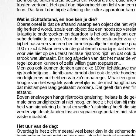
zicht op de buitenwereld betekenen, vooral als die buitenwer
trasten vertoont. Het gaat dan bijvoorbeeld om licht van een 
foon. Dat komt dan bij de afleiding die zulke apparatuur kan 
Wat is zichtafstand, en hoe ken je die?
Operationeel is dat de afstand waarop een object dat het vrij
nig herkend wordt, zoals een object dat een noodstop vereist. 
is lastig te onderzoeken en daardoor is het ook lastig om e
sche definitie te geven. Voor de individuele bestuurder zou 
bij het passeren van een hectometerpaaltje het volgende paal
100 m zicht. Maar een van de problemen daarbij is dat deze v
voor wie niet op de uiterst rechtse rijstrook rijdt, en dat ook
strook wat uitmaakt. Dit nog afgezien van dat het maar de vra
regel zouden kunnen of zelfs willen gaan toepassen…
Men zou ook kunnen denken aan: elke 100m lichtblauwe d
rijstrookbelijning – lichtblauw, omdat dan ook de vele honde
eindelijk eens nut hebben van zo’n maatregel. Maar een groot
hoogte van het wegdek vaak veel ijler is: de mist hangt a.h.
dat mistlampen laag geplaatst worden). Dat geeft dan een fli
afstand.
Boven snelwegen hangt rijstrooksignalering; helaas is de gel
male omstandigheden al niet hoog, en hoe zit het dan bij mis
heid van signalering bij mist en welke ‘uitstraling’ heeft die s
verder zijn de afstanden tussen signaleringsportalen niet st
vaste maatstaf.
Het uur van de dag:
Overdag is het zicht meestal veel beter dan in de schemering 