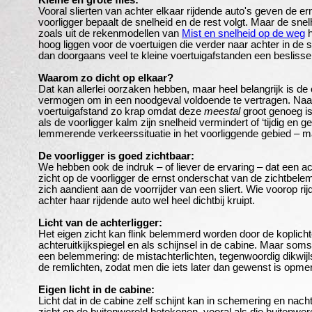
Kleine en grote files:
Vooral slierten van achter elkaar rijdende auto's geven de er
voorligger bepaalt de snelheid en de rest volgt. Maar de snel
zoals uit de rekenmodellen van
Mist en snelheid op de weg
h
hoog liggen voor de voertuigen die verder naar achter in de sl
dan doorgaans veel te kleine voertuigafstanden een beslisse
Waarom zo dicht op elkaar?
Dat kan allerlei oorzaken hebben, maar heel belangrijk is de
vermogen om in een noodgeval voldoende te vertragen. Naa
voertuigafstand zo krap omdat deze
meestal
groot genoeg i
als de voorligger kalm zijn snelheid vermindert of ‘tijdig en ge
lemmerende verkeerssituatie in het voorliggende gebied – 
De voorligger is goed zichtbaar:
We hebben ook de indruk – of liever de ervaring – dat een a
zicht op de voorligger de ernst onderschat van de zichtbele
zich aandient aan de voorrijder van een sliert. Wie voorop ri
achter haar rijdende auto wel heel dichtbij kruipt.
Licht van de achterligger:
Het eigen zicht kan flink belemmerd worden door de koplichte
achteruitkijkspiegel en als schijnsel in de cabine. Maar soms 
een belemmering: de mistachterlichten, tegenwoordig dikwij
de remlichten, zodat men die iets later dan gewenst is opmer
Eigen licht in de cabine:
Licht dat in de cabine zelf schijnt kan in schemering en nac